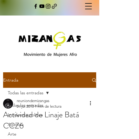
Entrada
Todas las entradas
reuniondemizangas
Todas las entradas
24 jul 2010
1 min de lectura
Actividad de Linaje Batá
Incidencia política
CCZ6
Agenda
Arte