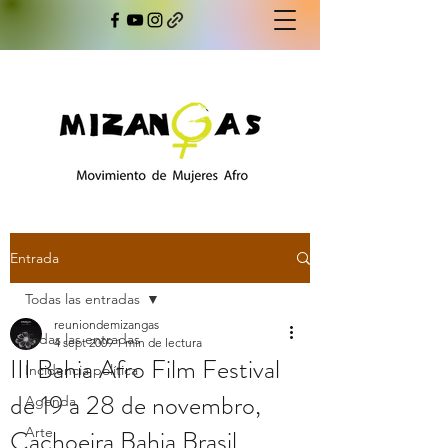
Entrada
Todas las entradas
reuniondemizangas
Todas las entradas
4 sept 2009
1 min de lectura
III Bahia Afro Film Festival
Incidencia política
de 19 a 28 de novembro,
Agenda
Cachoeira Bahia Brasil,
Arte