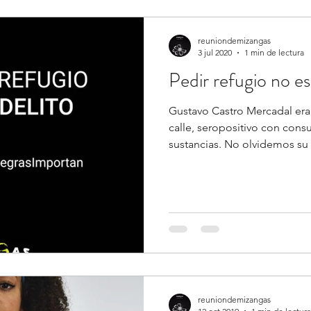
reuniondemizangas
3 jul 2020
1 min de lectura
Pedir refugio no es
Gustavo Castro Mercadal era 
calle, seropositivo con con
sustancias. No olvidemos s
reuniondemizangas