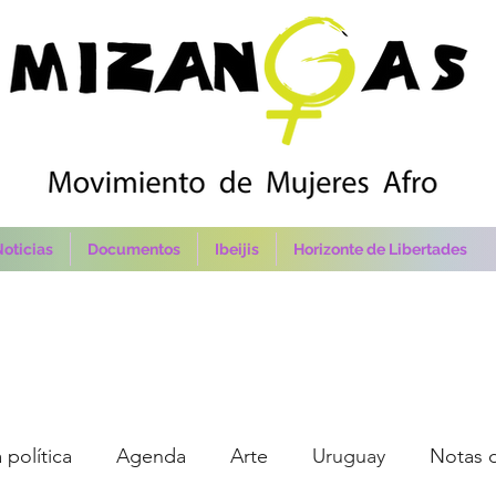
oticias
Documentos
Ibeijis
Horizonte de Libertades
 política
Agenda
Arte
Uruguay
Notas 