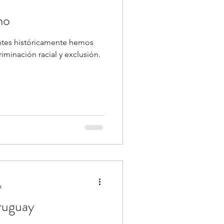
mo
ntes históricamente hemos
a
ruguay