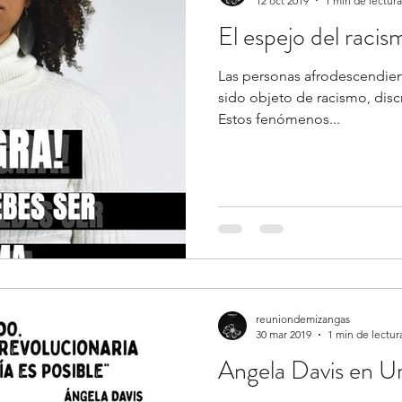
12 oct 2019
1 min de lectura
El espejo del racis
Las personas afrodescendie
sido objeto de racismo, discriminación racial y exclusión.
Estos fenómenos...
reuniondemizangas
30 mar 2019
1 min de lectur
Angela Davis en U