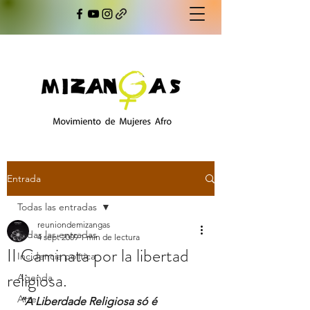
Entrada
Todas las entradas
reuniondemizangas
Todas las entradas
4 sept 2009
1 min de lectura
II Caminata por la libertad
Incidencia política
religiosa.
Agenda
Arte
“A Liberdade Religiosa só é 