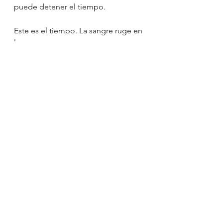
puede detener el tiempo.
Este es el tiempo. La sangre ruge en 
las venas.
Negra y afrodescendiente.
Sangre África.
Ver todo
Entradas recientes