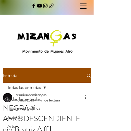
Entrada
Todas las entradas
reuniondemizangas
Todas las entradas
18 ago 2010
1 min de lectura
NEGRA Y
Incidencia política
AFRODESCENDIENTE
Agenda
por Beatriz Aiffil.
Arte