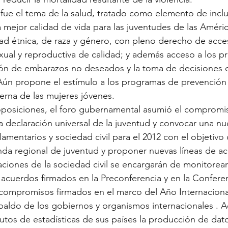
fue el tema de la salud, tratado como elemento de inclus
ejor calidad de vida para las juventudes de las Améric
dad étnica, de raza y género, con pleno derecho de acces
exual y reproductiva de calidad; y además acceso a los 
ión de embarazos no deseados y la toma de decisiones 
Aún propone el estímulo a los programas de prevención 
erna de las mujeres jóvenes.
roposiciones, el foro gubernamental asumió el compromi
a declaración universal de la juventud y convocar una nu
amentarios y sociedad civil para el 2012 con el objetivo 
da regional de juventud y proponer nuevas líneas de ac
aciones de la sociedad civil se encargarán de monitorear
acuerdos firmados en la Preconferencia y en la Confere
compromisos firmados en el marco del Año Internacional
paldo de los gobiernos y organismos internacionales . 
titutos de estadísticas de sus países la producción de dat