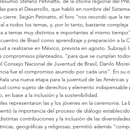
resumió Stefano Petinatto, de la oficina regional del P
das para el Desarrollo, que habló en nombre del Sistem
 cierre. Según Petinatto, el foro “nos recordó que la te
sal a todos los temas, y, por lo tanto, bastante compleja
da a temas muy distintos e importantes al mismo tiempo
ncuentro de Brasil como aprendizaje y preparación a la 
ud a realizarse en México, prevista en agosto. Subrayó 
os compromisos planteados, “para que se cumplan todo
el Consejo Nacional de Juventud de Brasil, Danilo Moreir
ncia fue el compromiso asumido por cada uno”. En su op
ñala una nueva etapa para la juventud de las Américas y
entud como sujeto de derechos y elemento indispensable
 en base a la inclusión y la sostenibilidad.
les representaron las y los jóvenes en la ceremonia. La b
entó la importancia del proceso de diálogo establecido
istintas contribuciones y la inclusión de las diversidade
étnicas, geográficas y religiosas; permitió además “compa