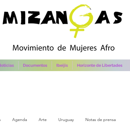
oticias
Documentos
Ibeijis
Horizonte de Libertades
a
Agenda
Arte
Uruguay
Notas de prensa