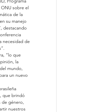
NUD, Programa 
a ONU sobre el 
mática de la 
 en su manejo 
”, destacando 
Conferencia 
la necesidad de 
s”.
a, “lo que 
inión, la 
 del mundo, 
 para un nuevo 
rasileña 
, que brindó 
s de género, 
rtir nuestros 