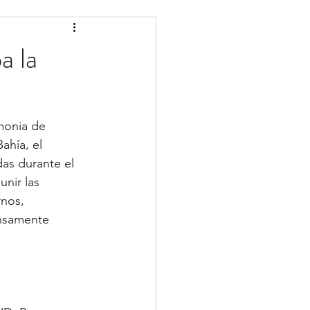
a la
monia de 
ahía, el 
as durante el 
nir las 
rnos, 
ensamente 