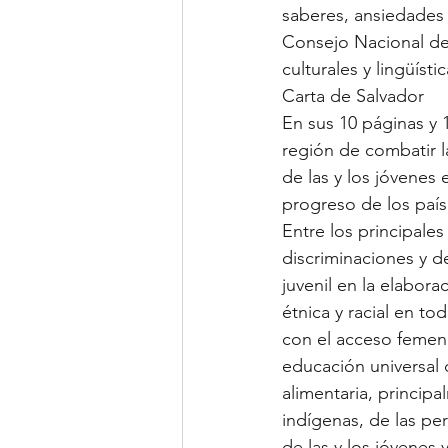
saberes, ansiedades 
Consejo Nacional de 
culturales y lingüíst
Carta de Salvador
En sus 10 páginas y 
región de combatir l
de las y los jóvenes
progreso de los país
Entre los principale
discriminaciones y d
juvenil en la elabora
étnica y racial en to
con el acceso femeni
educación universal d
alimentaria, princip
indígenas, de las peri
de las y los jóvenes 