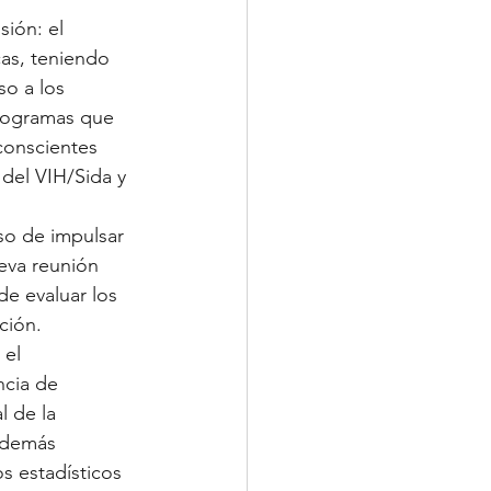
ión: el 
as, teniendo 
o a los 
programas que 
conscientes 
del VIH/Sida y 
so de impulsar 
eva reunión 
de evaluar los 
ción.
 el 
ncia de 
 de la 
Además 
os estadísticos 