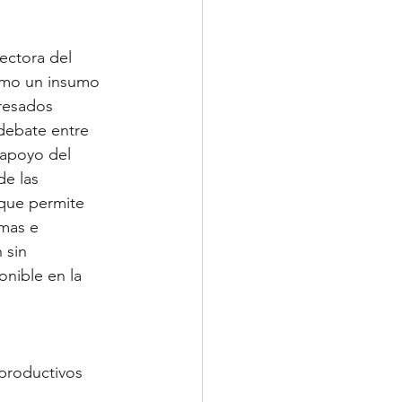
ectora del 
como un insumo 
resados 
 debate entre 
 apoyo del 
e las 
 que permite 
emas e 
 sin 
onible en la 
productivos 