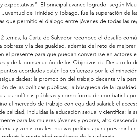
y expectativas”. El principal avance logrado, según Maur
Juventud de Trinidad y Tobago, fue la superación de las
icas que permitió el diálogo entre jóvenes de todas las r
12 temas, la Carta de Salvador reconoce el desafío comú
a pobreza y la desigualdad, además del reto de mejorar 
 en el presente para que puedan convertirse en actores e
es y de la consecución de los Objetivos de Desarrollo de
s puntos acordados están los esfuerzos por la eliminación
esigualdades; la promoción del trabajo decente y la part
ción de las políticas públicas; la búsqueda de la igualda
das las políticas públicas y como forma de combatir la po
no al mercado de trabajo con equidad salarial; el acceso
e calidad, incluidas la educación sexual y científica; la 
almente para las mujeres jóvenes y pobres, afro descendi
ferias y zonas rurales; nuevas políticas para prevenir la c
y reducir la mortalidad resultante de la violencia.