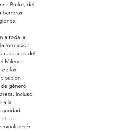
ice Burke, del 
 barreras 
egiones.
n a toda la 
la formación 
stratégicos del 
l Milenio.
 de las 
icipación 
d de género, 
breza, incluso 
 a la 
seguridad 
entes o 
riminalización 