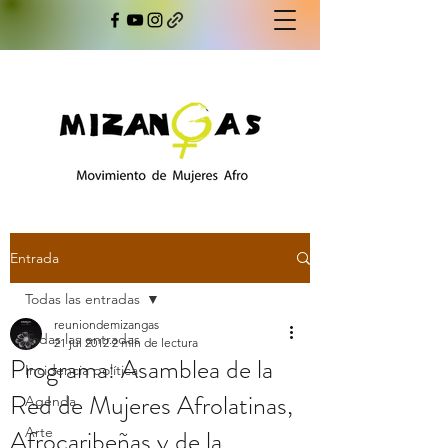
Entrada
Todas las entradas
reuniondemizangas
Todas las entradas
21 jul 2012
2 min de lectura
Programa: Asamblea de la
Incidencia política
Red de Mujeres Afrolatinas,
Agenda
Afrocaribeñas y de la
Arte