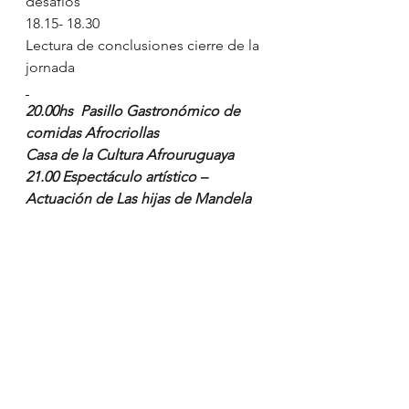
desafíos
18.15- 18.30
Lectura de conclusiones cierre de la 
jornada
20.00hs  Pasillo Gastronómico de 
comidas Afrocriollas
Casa de la Cultura Afrouruguaya
21.00 Espectáculo artístico – 
Actuación de Las hijas de Mandela
Miércoles  25 de julio  
10. 00- 11.00
Validación de los cambios del 
Estatuto
11.30 – 12.00
Elección de las Enlaces nacionales – 